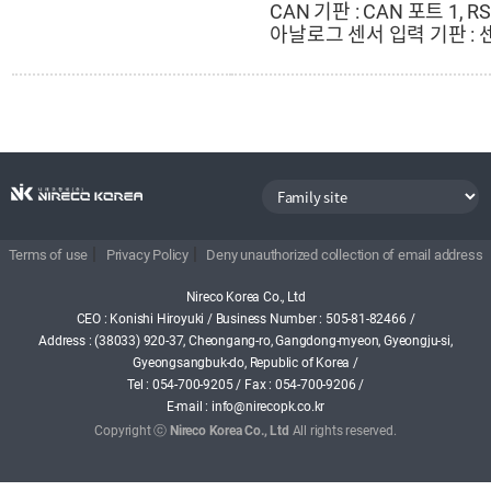
CAN 기판 : CAN 포트 1, R
아날로그 센서 입력 기판 : 센
|
|
Terms of use
Privacy Policy
Deny unauthorized collection of email address
Nireco Korea Co., Ltd
CEO : Konishi Hiroyuki
/
Business Number : 505-81-82466
/
Address : (38033) 920-37, Cheongang-ro, Gangdong-myeon, Gyeongju-si,
Gyeongsangbuk-do, Republic of Korea
/
Tel :
054-700-9205
/
Fax : 054-700-9206
/
E-mail : info@nirecopk.co.kr
Copyright ⓒ
Nireco Korea Co., Ltd
All rights reserved.