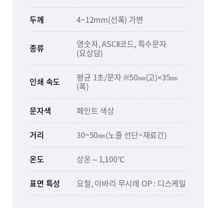
두께
4~12mm(선폭) 가변
영숫자, ASCⅡ코드, 특수문자
종류
(요상담)
평균 1초/문자 ※50㎜(고)×35㎜
인쇄 속도
(폭)
문자색
페인트 색상
거리
30~50㎜(노즐 선단~재료간)
온도
상온～1,100℃
표면 특성
요철, 이바리 무시레 OP : 디스케일